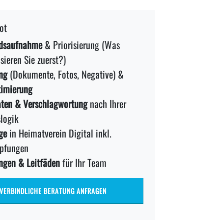
ot
dsaufnahme
& Priorisierung (Was
isieren Sie zuerst?)
ng
(Dokumente, Fotos, Negative) &
timierung
ten & Verschlagwortung
nach Ihrer
logik
ge
in Heimatverein Digital inkl.
pfungen
ngen & Leitfäden
für Ihr Team
VERBINDLICHE BERATUNG ANFRAGEN