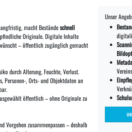
Unser Angeb
Bestan
langfristig, macht Bestände
schnell
digital
findliche Originale. Digitale Inhalte
Scanni
ewünscht – öffentlich zugänglich gemacht
Bildop
Metada
Vereins
iko durch Alterung, Feuchte, Verlust.
Einpfle
, Personen-, Orts- und Objektdaten an
Verknü
bar.
Schulu
usgewählt öffentlich – ohne Originale zu
UN
e und Vorgehen zusammenpassen – deshalb