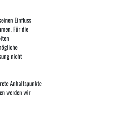
keinen Einfluss
hmen. Für die
eiten
mögliche
kung nicht
krete Anhaltspunkte
gen werden wir