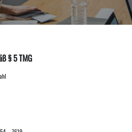
äß § 5 TMG
ahl
454 – 7619